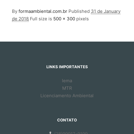
By
formaambiental.com.br
Published
31 de January
de 2018
Full size is
500 × 300
pixels
LINKS IMPORTANTES
Iema
MTR
Licenciamento Ambiental
CONTATO
(28)99917-9199