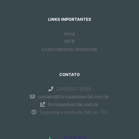
LINKS IMPORTANTES
Iema
MTR
Licenciamento Ambiental
CONTATO
(28)99917-9199
contato@formaambiental.com.br
formaambiental.com.br
Segunda a sexta de 08h às 17h