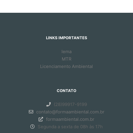
LINKS IMPORTANTES
Iema
MTR
Licenciamento Ambiental
CONTATO
(28)99917-9199
contato@formaambiental.com.br
formaambiental.com.br
Segunda a sexta de 08h às 17h