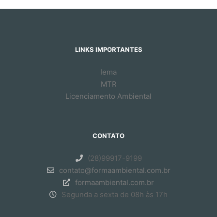
LINKS IMPORTANTES
Iema
MTR
Licenciamento Ambiental
CONTATO
(28)99917-9199
contato@formaambiental.com.br
formaambiental.com.br
Segunda a sexta de 08h às 17h